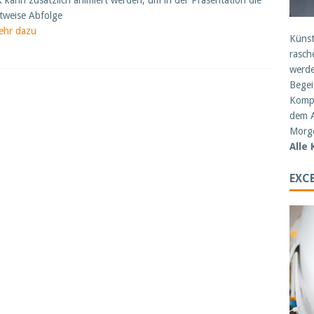
k kann zusätzlich animiert werden, um in der Präsentation die
ttweise Abfolge
ehr dazu
Künst
rasch
werde
Begei
Kompe
dem A
Morge
Alle
EXCE