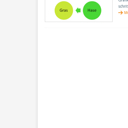
Grafi
schri
M