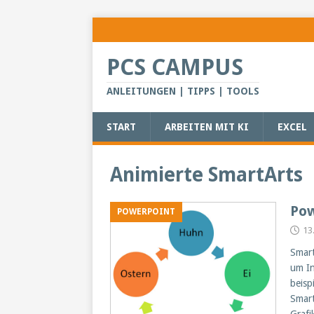
PCS CAMPUS
ANLEITUNGEN | TIPPS | TOOLS
START
ARBEITEN MIT KI
EXCEL
Animierte SmartArts
Pow
POWERPOINT
13
Smart
um In
beisp
Smart