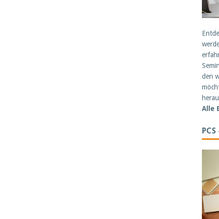
Entde
werde
erfah
Semin
den w
möcht
herau
Alle
PCS