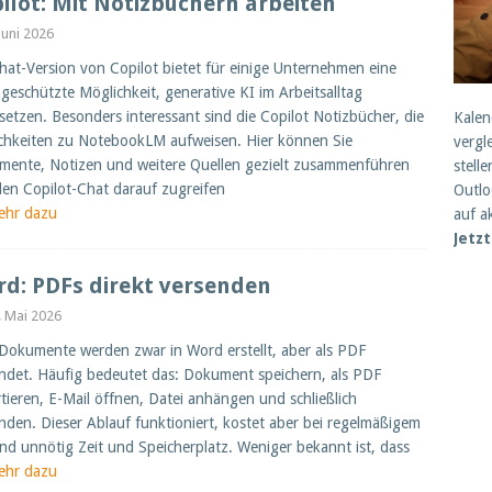
ilot: Mit Notizbüchern arbeiten
 Juni 2026
hat-Version von Copilot bietet für einige Unternehmen eine
geschützte Möglichkeit, generative KI im Arbeitsalltag
setzen. Besonders interessant sind die Copilot Notizbücher, die
Kalen
chkeiten zu NotebookLM aufweisen. Hier können Sie
vergl
ente, Notizen und weitere Quellen gezielt zusammenführen
stell
en Copilot-Chat darauf zugreifen
Outlo
ehr dazu
auf a
Jetz
d: PDFs direkt versenden
. Mai 2026
 Dokumente werden zwar in Word erstellt, aber als PDF
ndet. Häufig bedeutet das: Dokument speichern, als PDF
tieren, E-Mail öffnen, Datei anhängen und schließlich
nden. Dieser Ablauf funktioniert, kostet aber bei regelmäßigem
nd unnötig Zeit und Speicherplatz. Weniger bekannt ist, dass
ehr dazu