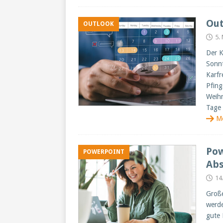
Out
OUTLOOK
5.
Der K
Sonnt
Karfr
Pfing
Weihn
Tage
M
Pow
POWERPOINT
Abs
14
Große
werde
gute 