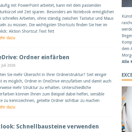
äufig mit PowerPoint arbeitet, kann mit dem passenden
turkürzel viel Zeit sparen. Besonders am Notebook ermöglichen
Künst
in schnelles Arbeiten, ohne ständig zwischen Tastatur und Maus
rasch
eln zu müssen. Die wichtigsten Shortcuts finden Sie hier im
werde
lick: Aktion Shortcut Text fett
Begei
ehr dazu
Kompe
dem A
Morge
Drive: Ordner einfärben
Alle
 Juli 2026
en Sie mehr Übersicht in Ihrer Ordnerstruktur? Seit einiger
EXCE
ist es möglich, Ordner in OneDrive einzufärben und damit auch
erweise mehr Struktur zu erhalten. Unterschiedliche
rfarben können Ihnen zum Beispiel dabei helfen, sensible
te zu kennzeichnen, geteilte Ordner sichtbar zu machen
ehr dazu
look: Schnellbausteine verwenden