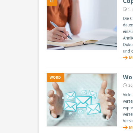
Cop
KI
9.
Die C
daten
einzu
Ähnli
Dokum
und d
M
Wor
WORD
26
Viele
verse
expor
verse
Versa
M