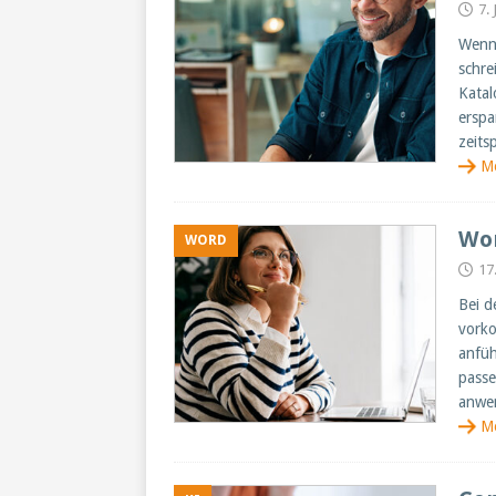
7. 
Wenn 
schre
Katal
erspa
zeits
M
Wor
WORD
17
Bei d
vorko
anfüh
passe
anwe
M