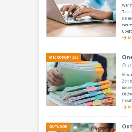
Wer h
Tasta
sie e
wechs
Überb
M
One
MICROSOFT 365
21.
Möcht
Zeit 
ideal
Ordne
Inhal
M
Out
OUTLOOK