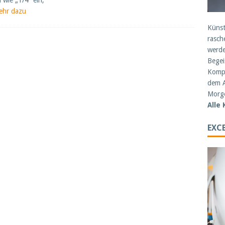
 wie „1/4“ ein,
ehr dazu
Künst
rasch
werde
Begei
Kompe
dem A
Morge
Alle
EXCE