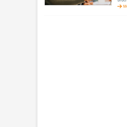
Bruch
M