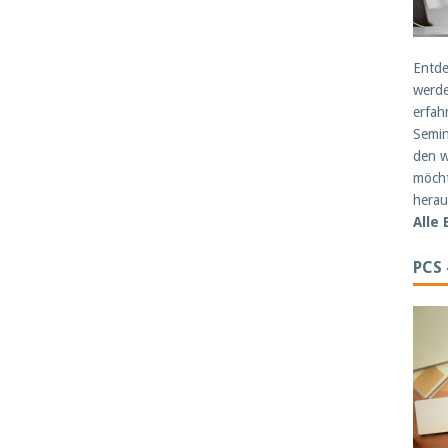
Entde
werde
erfah
Semin
den w
möcht
herau
Alle
PCS