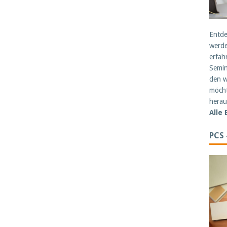
Entde
werde
erfah
Semin
den w
möcht
herau
Alle
PCS