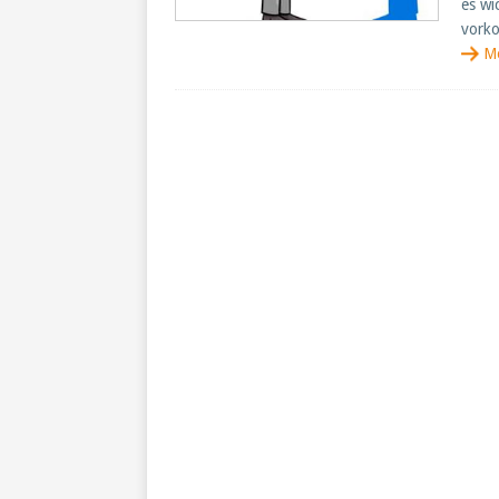
es wi
vork
M