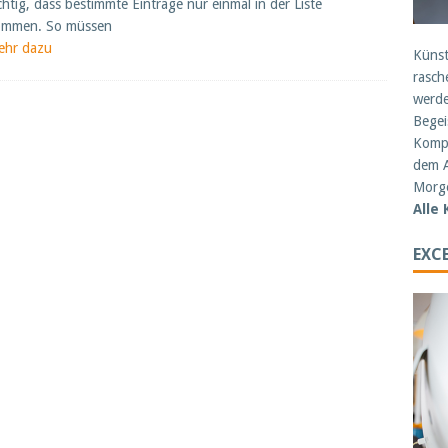
chtig, dass bestimmte Einträge nur einmal in der Liste
ommen. So müssen
ehr dazu
Künst
rasch
werde
Begei
Kompe
dem A
Morge
Alle
EXCE