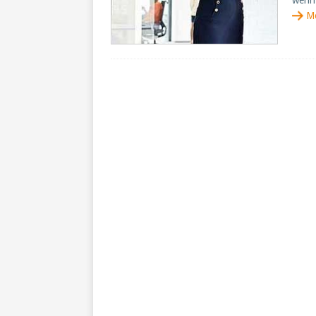
wenn 
M