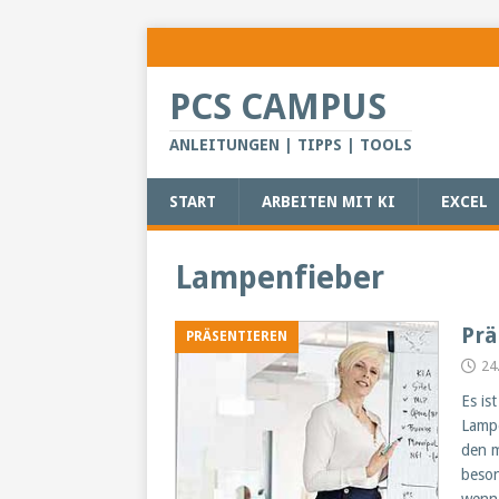
PCS CAMPUS
ANLEITUNGEN | TIPPS | TOOLS
START
ARBEITEN MIT KI
EXCEL
Lampenfieber
Prä
PRÄSENTIEREN
24
Es is
Lampe
den m
beson