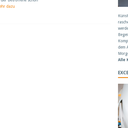
der Betroffene schon
ehr dazu
Künst
rasch
werde
Begei
Kompe
dem A
Morge
Alle
EXCE