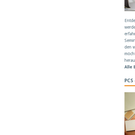
Entde
werde
erfah
Semin
den w
möcht
herau
Alle
PCS