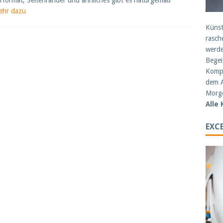
rformat, Seitenränder und ähnliches gibt es naturgemäß
ehr dazu
Künst
rasch
werde
Begei
Kompe
dem A
Morge
Alle
EXCE