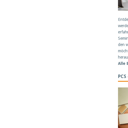
Entde
werde
erfah
Semin
den w
möcht
herau
Alle
PCS