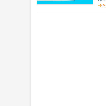
Papie
M