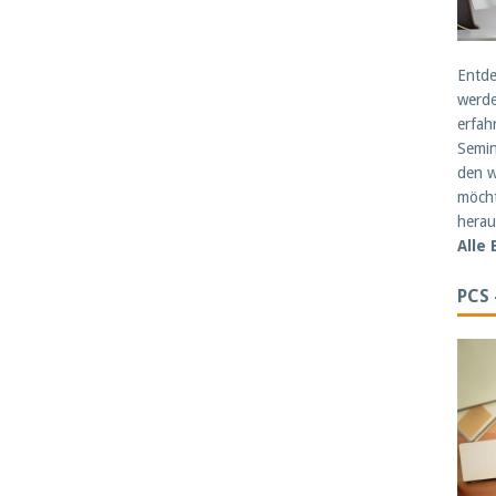
Entde
werde
erfah
Semin
den w
möcht
herau
Alle
PCS