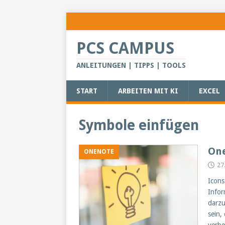
PCS CAMPUS
ANLEITUNGEN | TIPPS | TOOLS
START
ARBEITEN MIT KI
EXCEL
Symbole einfügen
One
ONENOTE
27
Icons
Infor
darzu
sein,