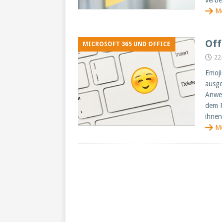
verbe
M
Off
MICROSOFT 365 UND OFFICE
22
Emoji
ausge
Anwe
dem P
ihnen
M