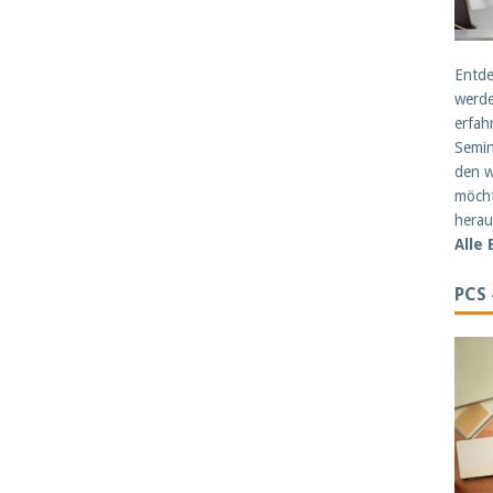
Entde
werde
erfah
Semin
den w
möcht
herau
Alle
PCS