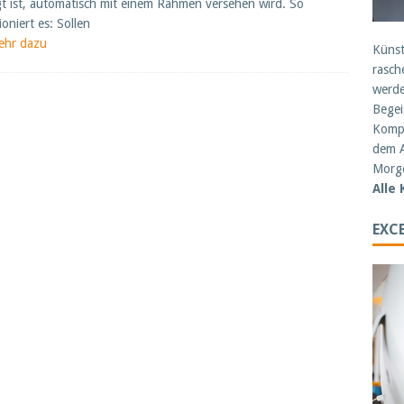
gt ist, automatisch mit einem Rahmen versehen wird. So
ioniert es: Sollen
ehr dazu
Künst
rasch
werde
Begei
Kompe
dem A
Morge
Alle
EXCE