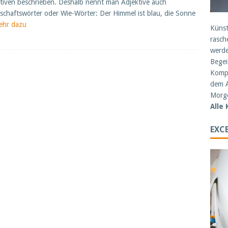
tiven beschrieben. Deshalb nennt man Adjektive auch
schaftswörter oder Wie-Wörter: Der Himmel ist blau, die Sonne
ehr dazu
Künst
rasch
werde
Begei
Kompe
dem A
Morge
Alle
EXCE