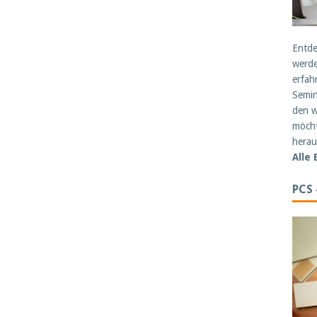
Entde
werde
erfah
Semin
den w
möcht
herau
Alle
PCS