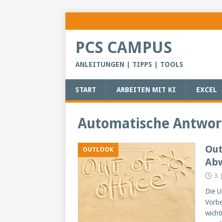
PCS CAMPUS
ANLEITUNGEN | TIPPS | TOOLS
START
ARBEITEN MIT KI
EXCEL
Automatische Antwor
Out
OUTLOOK
Ab
3. 
Die U
Vorbe
wicht