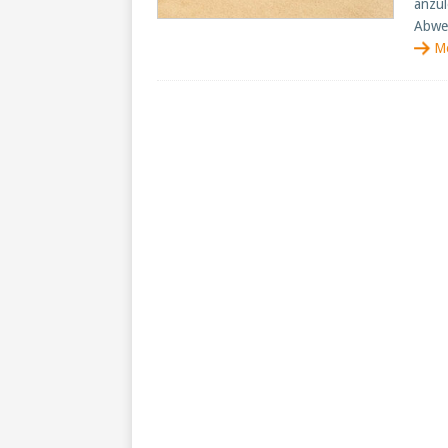
anzul
Abwes
M