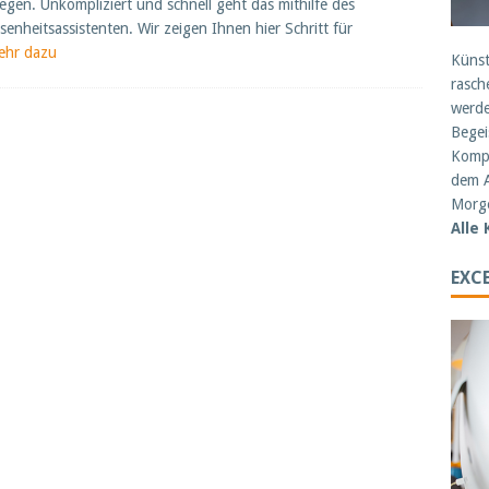
egen. Unkompliziert und schnell geht das mithilfe des
enheitsassistenten. Wir zeigen Ihnen hier Schritt für
ehr dazu
Künst
rasch
werde
Begei
Kompe
dem A
Morge
Alle
EXCE