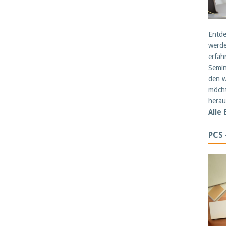
Entde
werde
erfah
Semin
den w
möcht
herau
Alle
PCS