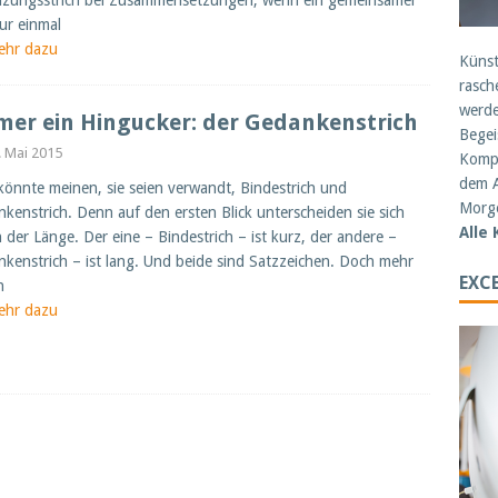
nzungsstrich bei Zusammensetzungen, wenn ein gemeinsamer
nur einmal
ehr dazu
Künst
rasch
werde
er ein Hingucker: der Gedankenstrich
Begei
. Mai 2015
Kompe
dem A
önnte meinen, sie seien verwandt, Bindestrich und
Morge
kenstrich. Denn auf den ersten Blick unterscheiden sie sich
Alle
n der Länge. Der eine – Bindestrich – ist kurz, der andere –
kenstrich – ist lang. Und beide sind Satzzeichen. Doch mehr
EXCE
n
ehr dazu