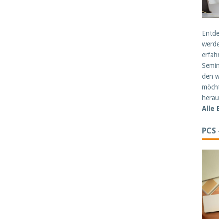
Entde
werde
erfah
Semin
den w
möcht
herau
Alle
PCS