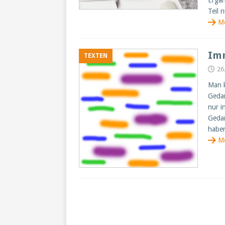
Ergä
Teil 
M
Imm
TEXTEN
26
Man k
Gedan
nur i
Gedan
habe
M