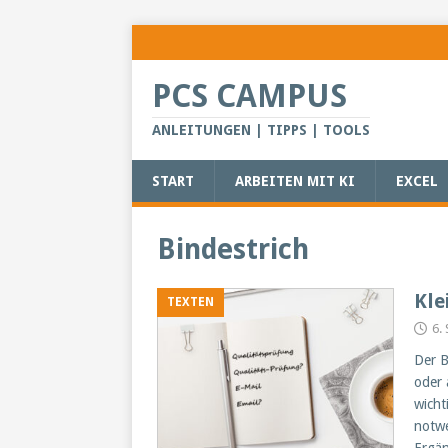
PCS CAMPUS
ANLEITUNGEN | TIPPS | TOOLS
START
ARBEITEN MIT KI
EXCEL
Bindestrich
Kle
TEXTEN
6.
Der B
oder 
wicht
notwe