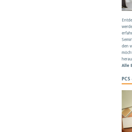
Entde
werde
erfah
Semin
den w
möcht
herau
Alle
PCS