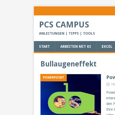
PCS CAMPUS
ANLEITUNGEN | TIPPS | TOOLS
START
ARBEITEN MIT KI
EXCEL
Bullaugeneffekt
Pow
POWERPOINT
19
Power
inter
den F
Ihre 