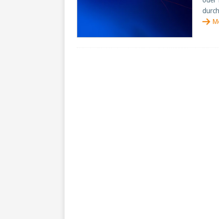
oder 
durc
M