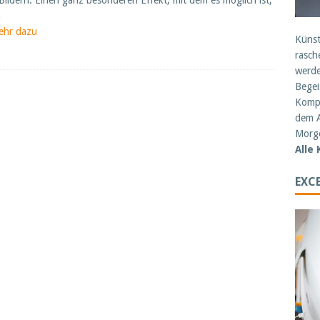
Bildern. Einen ganz besonderen Effekt, mit dem es möglich ist,
h
ehr dazu
Künst
rasch
werde
Begei
Kompe
dem A
Morge
Alle
EXCE