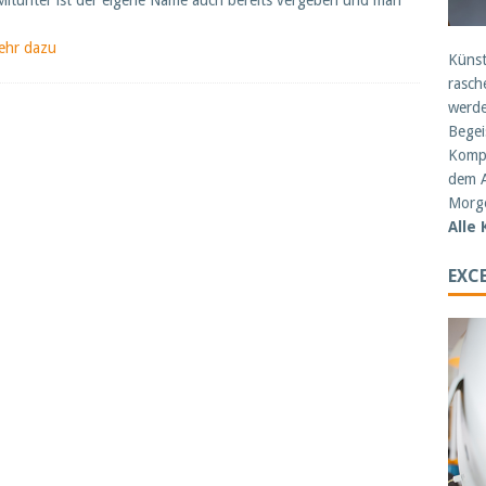
Mitunter ist der eigene Name auch bereits vergeben und man
ehr dazu
Künst
rasch
werde
Begei
Kompe
dem A
Morge
Alle
EXCE