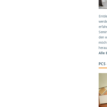
Entde
werde
erfah
Semin
den w
möcht
herau
Alle
PCS