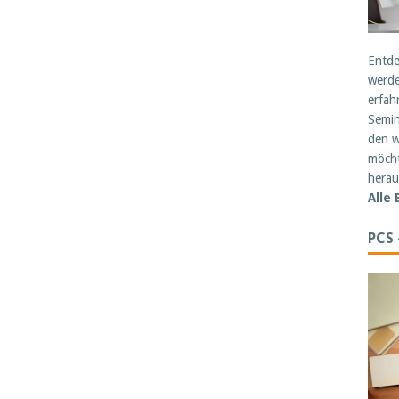
Entde
werde
erfah
Semin
den w
möcht
herau
Alle
PCS