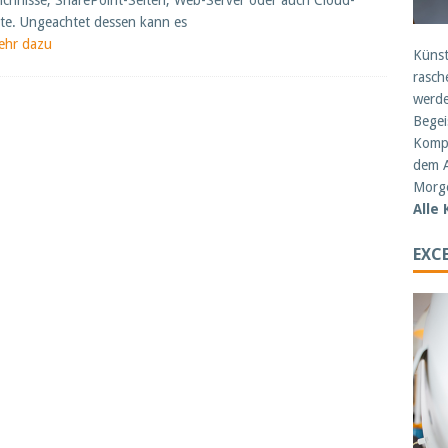
ichnisse, SharePoint-Seiten, Web-Server oder auch Cloud-
te. Ungeachtet dessen kann es
ehr dazu
Künst
rasch
werde
Begei
Kompe
dem A
Morge
Alle
EXCE