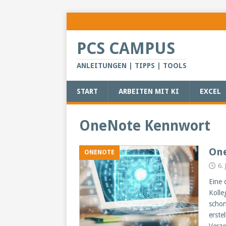
PCS CAMPUS
ANLEITUNGEN | TIPPS | TOOLS
START
ARBEITEN MIT KI
EXCEL
OneNote Kennwort
One
ONENOTE
6.
Eine 
Kolle
schon
erste