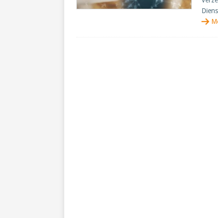
Verze
Diens
M