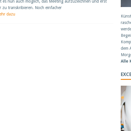
st es nun auch möglich, das Meeting aufzuzeichnen und erst
r zu transkribieren. Noch einfacher
ehr dazu
Künst
rasch
werde
Begei
Kompe
dem A
Morge
Alle
EXCE