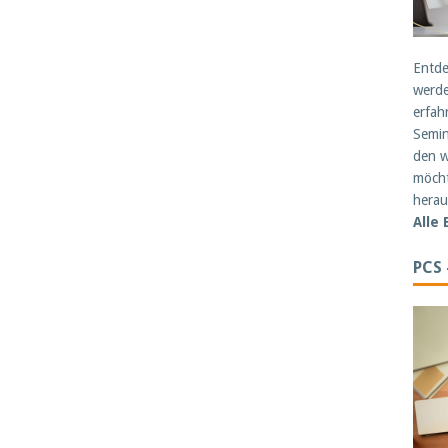
Entde
werde
erfah
Semin
den w
möcht
herau
Alle
PCS