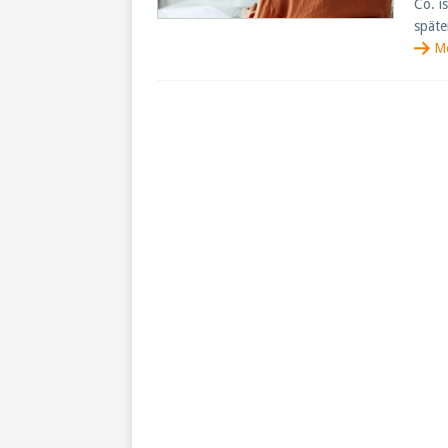
Co. i
späte
M