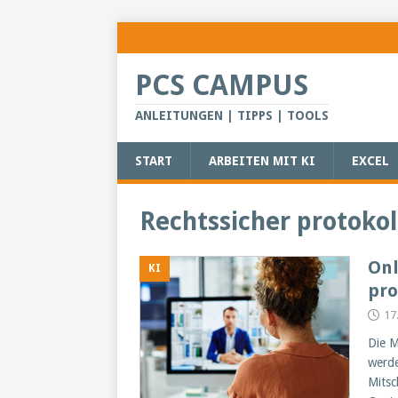
PCS CAMPUS
ANLEITUNGEN | TIPPS | TOOLS
START
ARBEITEN MIT KI
EXCEL
Rechtssicher protokol
Onl
KI
pro
17
Die M
werde
Mits