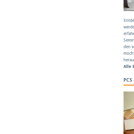
Entde
werde
erfah
Semin
den w
möcht
herau
Alle
PCS