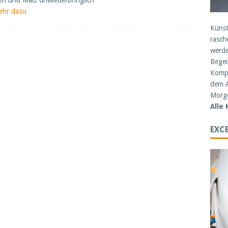
n und Malz unwiederbringlich
ehr dazu
Künst
rasch
werde
Begei
Kompe
dem A
Morge
Alle
EXCE