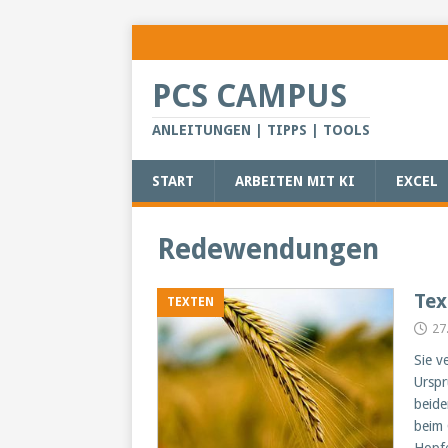
PCS CAMPUS
ANLEITUNGEN | TIPPS | TOOLS
START
ARBEITEN MIT KI
EXCEL
Redewendungen
Tex
TEXTEN
27
Sie v
Urspr
beide
beim 