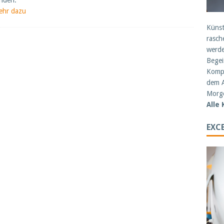
nden:
ehr dazu
Künst
rasch
werde
Begei
Kompe
dem A
Morge
Alle
EXCE