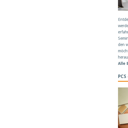
Entde
werde
erfah
Semin
den w
möcht
herau
Alle
PCS