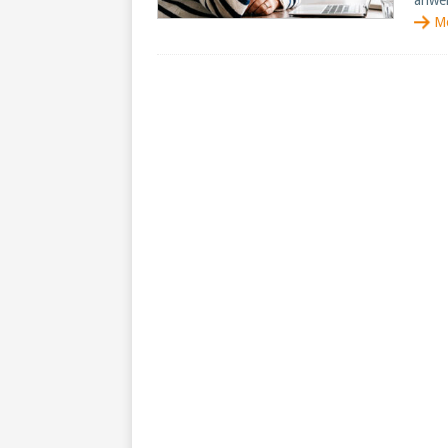
anwe
M