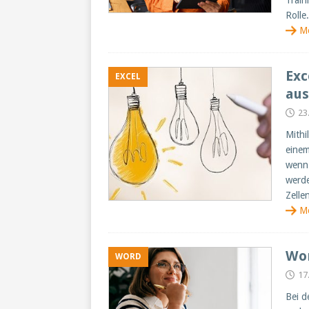
Train
Rolle.
M
Exc
EXCEL
aus
23
Mithi
einem
wenn 
werde
Zelle
M
Wor
WORD
17
Bei d