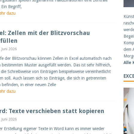
ingsdaten spielen sogenannte Halluzinationen eine zentrale
 Ein Begriff,
ehr dazu
Künst
rasch
werde
el: Zellen mit der Blitzvorschau
Begei
füllen
Kompe
. Juni 2026
dem A
Morge
lfe der Blitzvorschau können Zellen in Excel automatisch nach
Alle
 bestimmten Muster ausgefüllt werden. Das ist sehr hilfreich,
die Schreibweise von Einträgen beispielsweise vereinheitlicht
EXCE
n soll. Auch lassen sich so Einträge, die sich in getrennten
n befinden, in einer neuen Zelle
ehr dazu
d: Texte verschieben statt kopieren
. Juni 2026
er Erstellung eigener Texte in Word kann es immer wieder