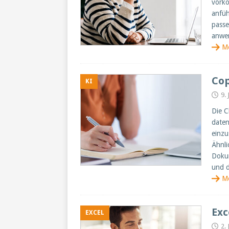
vorko
anfüh
passe
anwe
M
Cop
KI
9.
Die C
daten
einzu
Ähnli
Dokum
und d
M
Exc
EXCEL
2.