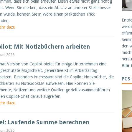
mmen, dass sich beim erneuten Lesen etwas nicht ganz richtig
lt. Wenn Sie merken, dass ein Absatz an anderer Stelle besser
n würde, können Sie in Word einen praktischen Trick
Entde
nden:
werde
ehr dazu
erfah
Semin
ilot: Mit Notizbüchern arbeiten
den w
möcht
 Juni 2026
herau
hat-Version von Copilot bietet für einige Unternehmen eine
Alle
geschützte Möglichkeit, generative KI im Arbeitsalltag
setzen. Besonders interessant sind die Copilot Notizbücher, die
PCS
chkeiten zu NotebookLM aufweisen. Hier können Sie
ente, Notizen und weitere Quellen gezielt zusammenführen
en Copilot-Chat darauf zugreifen
ehr dazu
el: Laufende Summe berechnen
 Juni 2026