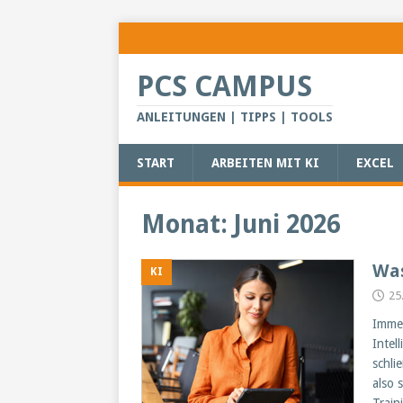
PCS CAMPUS
ANLEITUNGEN | TIPPS | TOOLS
START
ARBEITEN MIT KI
EXCEL
Monat:
Juni 2026
Was
KI
25
Immer
Intel
schli
also 