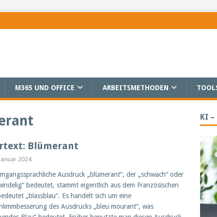
M365 UND OFFICE
ARBEITSMETHODEN
TOOL
KI –
erant
rtext: Blümerant
 Januar 2024
mgangssprachliche Ausdruck „blümerant“, der „schwach“ oder
windelig“ bedeutet, stammt eigentlich aus dem Französischen
edeutet „blassblau“. Es handelt sich um eine
hlimmbesserung des Ausdrucks „bleu mourant“, was