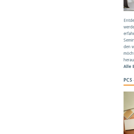
Entde
werde
erfah
Semin
den w
möcht
herau
Alle
PCS