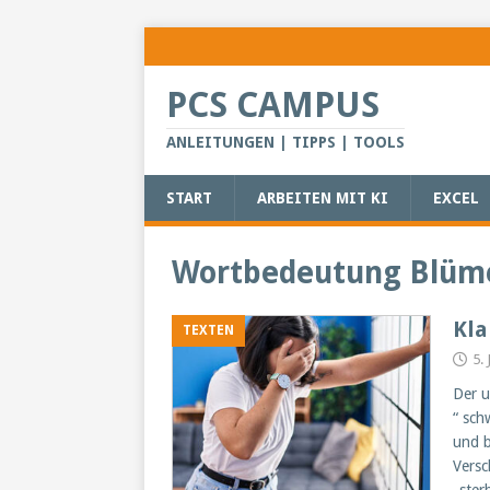
PCS CAMPUS
ANLEITUNGEN | TIPPS | TOOLS
START
ARBEITEN MIT KI
EXCEL
Wortbedeutung Blüm
Kla
TEXTEN
5.
Der u
“ sch
und b
Versc