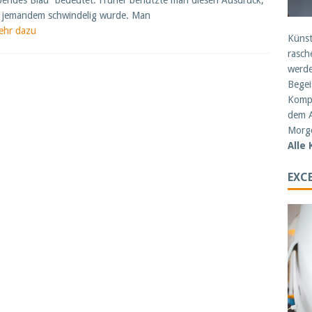
bendes Blau“ bedeutet. Früher benutzte man diesen Ausdruck,
 jemandem schwindelig wurde. Man
ehr dazu
Künst
rasch
werde
Begei
Kompe
dem A
Morge
Alle
EXCE