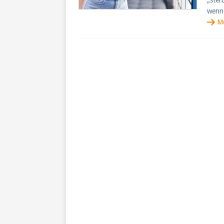
„ster
wenn
M