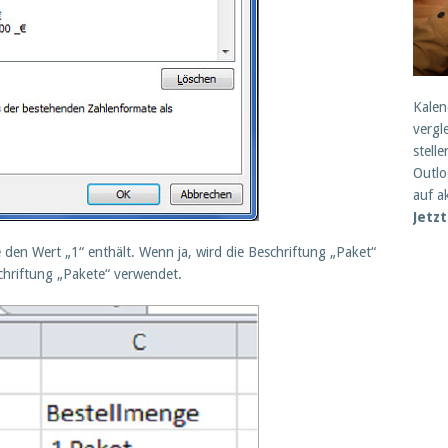
Kalen
vergl
stell
Outlo
auf a
Jetz
le den Wert „1“ enthält. Wenn ja, wird die Beschriftung „Paket“
chriftung „Pakete“ verwendet.