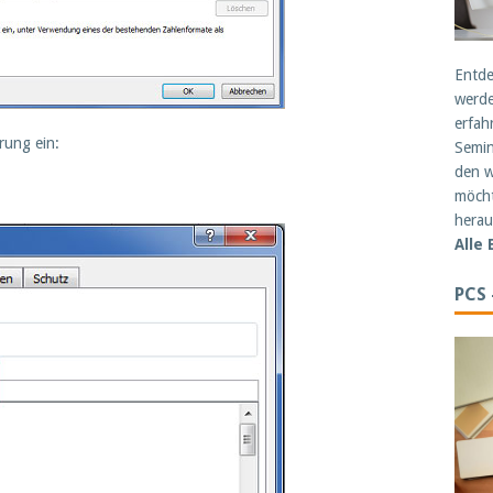
Entde
werde
erfah
rung ein:
Semin
den w
möcht
herau
Alle
PCS