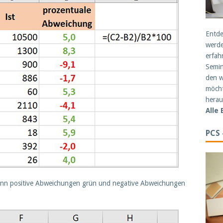
Entde
werde
erfah
Semin
den w
möcht
herau
Alle
PCS
dann positive Abweichungen grün und negative Abweichungen