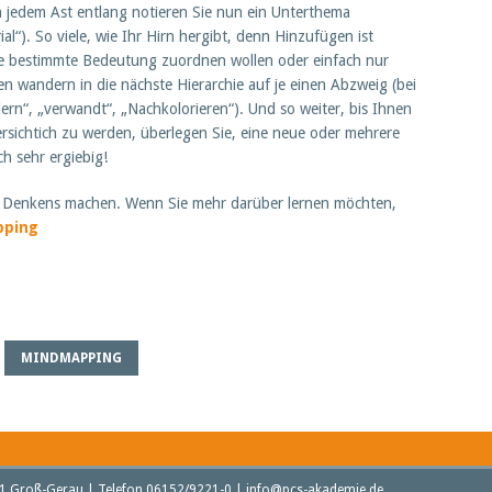
n jedem Ast entlang notieren Sie nun ein Unterthema
ial“). So viele, wie Ihr Hirn hergibt, denn Hinzufügen ist
ne bestimmte Bedeutung zuordnen wollen oder einfach nur
ben wandern in die nächste Hierarchie auf je einen Abzweig (bei
dern“, „verwandt“, „Nachkolorieren“). Und so weiter, bis Ihnen
rsichtich zu werden, überlegen Sie, eine neue oder mehrere
h sehr ergiebig!
 Denkens machen. Wenn Sie mehr darüber lernen möchten,
pping
MINDMAPPING
21 Groß-Gerau | Telefon 06152/9221-0 | info@pcs-akademie.de