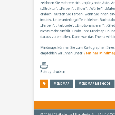
zeichnen Sie mehrere sich verjüngende Äste. A
(„Struktur“, „Farben“, „Bilder“, „Wörter“, „Mater
einfach. Nutzen Sie Farben, wenn Sie ihnen ei
intuitiv. Unterunterbegriffe in kleinen Buchsta
„Farben“: „Farbcode“, „Emotionalisieren“, „Glie
nichts mehr einfällt. Droht Ihre Mindmap unübe
daraus zu erstellen. Dann war das Thema wirklic
Mindmaps können Sie zum Kartographen Ihres
empfehlen wir Ihnen unser
Seminar Mindma
Beitrag drucken
MINDMAP
MINDMAP METHODE
© 2026 PCS Akademie | Frankfurter Str. 74 | D-645