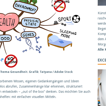
Künst
rasch
werde
Begei
Kompe
dem A
Morge
Alle
EXCE
Thema Gesundheit. Grafik: Tatyana / Adobe Stock
worbenem Wissen, eigenen Gedankengängen und Ideen
los abrufen, Zusammenhänge klar erkennen, strukturiert
n entwickeln – „out of the box“ denken. Das möchten Sie auch
helfen: mit einfachen visuellen Mitteln.