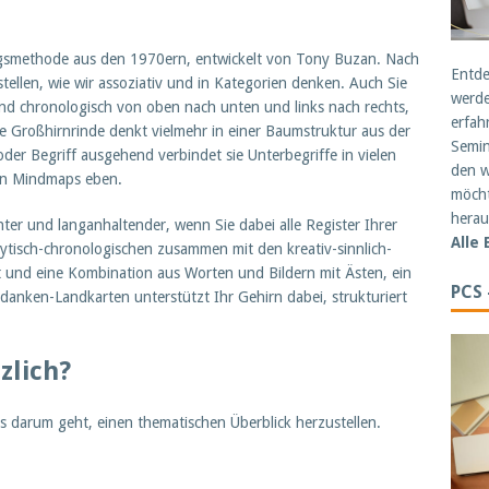
ungsmethode aus den 1970ern, entwickelt von Tony Buzan. Nach
Entde
tellen, wie wir assoziativ und in Kategorien denken. Auch Sie
werde
und chronologisch von oben nach unten und links nach rechts,
erfah
re Großhirnrinde denkt vielmehr in einer Baumstruktur aus der
Semin
er Begriff ausgehend verbindet sie Unterbegriffe in vielen
den w
in Mindmaps eben.
möcht
herau
enter und langanhaltender, wenn Sie dabei alle Register Ihrer
Alle
lytisch-chronologischen zusammen mit den kreativ-sinnlich-
 und eine Kombination aus Worten und Bildern mit Ästen, ein
PCS
danken-Landkarten unterstützt Ihr Gehirn dabei, strukturiert
zlich?
darum geht, einen thematischen Überblick herzustellen.