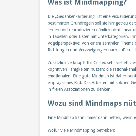
Was ist Mindmapping?
Die „Gedankenkartierung“ ist eine Visualisier
bestimmten Grundregeln soll sie hirngetreu dars
lernen und reproduzieren nämlich nicht linear 
in Tabellen oder Listen mit Unterkategorien. Ih
Vogelperspektive: Von einem zentralen Thema od
Richtungen und Verzweigungen nach außen – 
Zusätzlich verknüpft Ihr Cortex sehr viel effizi
kognitiven Fähigkeiten nutzen: die rational-ana
emotionalen. Eine gute Mindmap ist daher bunt
einprägsames Bild. Das Arbeiten mit solchen Ge
in freien Assoziationen zu denken.
Wozu sind Mindmaps nüt
Eine Mindmap kann immer dann helfen, wenn es 
Wofür viele Mindmapping betreiben: