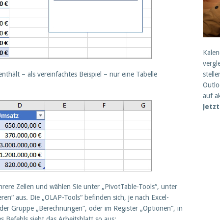
Kalen
vergl
stell
ält – als vereinfachtes Beispiel – nur eine Tabelle
Outlo
auf a
Jetz
hrere Zellen und wählen Sie unter „PivotTable-Tools“, unter
ren“ aus. Die „OLAP-Tools“ befinden sich, je nach Excel-
n der Gruppe „Berechnungen“, oder im Register „Optionen“, in
 Befehls sieht das Arbeitsblatt so aus: