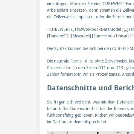
einzufügen. Möchten Sie eine CUBEWERT-Formel 
Arbeitsblatt einsetzen, dann stimmen die Zellv
die Zellverweise anpassen, oder die Formel neutr
=CUBEWERT(„ThisWorkbookDataModel“;{„[Tabell
[Tomaten]“};“[Measures].[Summe von Umsatz]“)
Die Syntax können Sie sich bei den CUBEELE
Die neutrale Formel, d. h. ohne Zellverweise, 
Prozentsätze (in den Zellen D11 und D13) geb
Zahlen formatieren wir als Prozentsätze. Anschli
Datenschnitte und Berich
Sie fragen sich vielleicht, was mit dem Datensch
befand. Der Datenschnitt ist bei der Konversio
funktionsfähig geblieben! Klicken wir beispiels
im Dashboard dementsprechend: