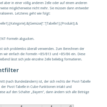
aber in einer völlig anderen Zelle oder auf einem anderen
erweise möglicherweise nicht mehr. Sie müssen dann entweder
alisieren. Letzteres geht wie folgt:
e1].[Kategorie].&[Gemüse]“.“[Tabelle1].[Produkt].&
MENT-Formeln abgucken.
lässt sich problemlos überall verwenden. Zum Berechnen der
en wir einfach die Formeln =B5/B13 und =B5/B6 ein. Diese
eßend lässt sich jede einzelne Zelle beliebig formatieren.
tfilter
nitt (nach Bundesländern) ist, der sich rechts der Pivot-Tabelle
n der Pivot-Tabelle in Cube-Funktionen intakt und
weise auf den Schalter „Bayern“, dann ändern sich alle Beträge