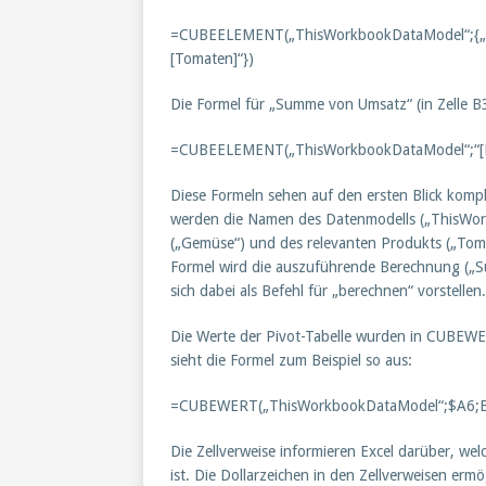
=CUBEELEMENT(„ThisWorkbookDataModel“;{„[Tab
[Tomaten]“})
Die Formel für „Summe von Umsatz“ (in Zelle B3
=CUBEELEMENT(„ThisWorkbookDataModel“;“[M
Diese Formeln sehen auf den ersten Blick kompliz
werden die Namen des Datenmodells („ThisWork
(„Gemüse“) und des relevanten Produkts („Tomate
Formel wird die auszuführende Berechnung („
sich dabei als Befehl für „berechnen“ vorstellen.
Die Werte der Pivot-Tabelle wurden in CUBEW
sieht die Formel zum Beispiel so aus:
=CUBEWERT(„ThisWorkbookDataModel“;$A6;
Die Zellverweise informieren Excel darüber, w
ist. Die Dollarzeichen in den Zellverweisen erm