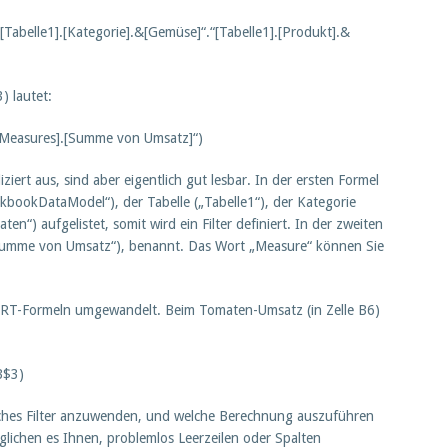
elle1].[Kategorie].&[Gemüse]“.“[Tabelle1].[Produkt].&
) lautet:
easures].[Summe von Umsatz]“)
iert aus, sind aber eigentlich gut lesbar. In der ersten Formel
bookDataModel“), der Tabelle („Tabelle1“), der Kategorie
n“) aufgelistet, somit wird ein Filter definiert. In der zweiten
Summe von Umsatz“), benannt. Das Wort „Measure“ können Sie
ERT-Formeln umgewandelt. Beim Tomaten-Umsatz (in Zelle B6)
B$3)
elches Filter anzuwenden, und welche Berechnung auszuführen
öglichen es Ihnen, problemlos Leerzeilen oder Spalten