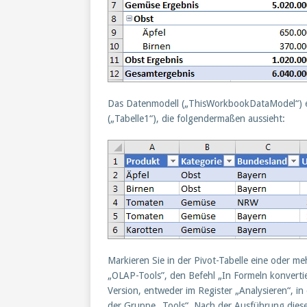
Das Datenmodell („ThisWorkbookDataModel“) enth
(„Tabelle1“), die folgendermaßen aussieht:
Markieren Sie in der Pivot-Tabelle eine oder me
„OLAP-Tools”, den Befehl „In Formeln konvertie
Version, entweder im Register „Analysieren“, i
der Gruppe „Tools“. Nach der Ausführung dieses